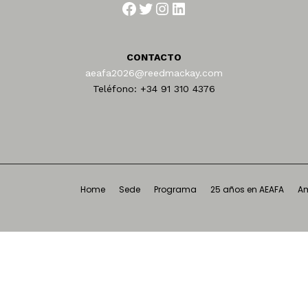
Facebook
Twitter
Instagram
LinkedIn
CONTACTO
aeafa2026@reedmackay.com
Teléfono: +34 91 310 4376
Home
Sede
Programa
25 años en AEAFA
Am