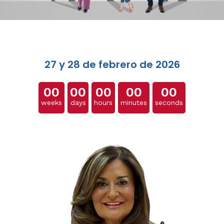
27 y 28 de febrero de 2026
00
00
00
00
00
weeks
days
hours
minutes
seconds