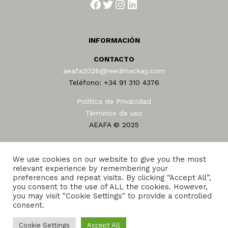
Facebook
Twitter
Instagram
LinkedIn
INFORMACIÓN
CONTACTO
aeafa2026@reedmackay.com
Teléfono: +34 91 310 4376
Política de Privacidad
Términos de uso
AEAFA © 2025
We use cookies on our website to give you the most
relevant experience by remembering your
preferences and repeat visits. By clicking “Accept All”,
you consent to the use of ALL the cookies. However,
Home
Sede
Programa
25 años en AEAFA
you may visit "Cookie Settings" to provide a controlled
consent.
Amigo de la AEAFA 2026
Foro
Alojamiento
Transporte
Cookie Settings
Accept All
Reed and Mackay