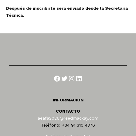
Después de inscribirte será enviado desde la Secretaría
Técnica.
Facebook
Twitter
Instagram
LinkedIn
INFORMACIÓN
CONTACTO
aeafa2026@reedmackay.com
Teléfono: +34 91 310 4376