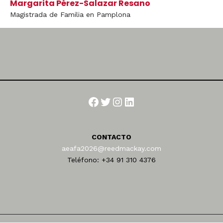
Margarita Pérez-Salazar Resano
Magistrada de Familia en Pamplona
Facebook
Twitter
Instagram
LinkedIn
CONTACTO
aeafa2026@reedmackay.com
Teléfono: +34 91 310 4376